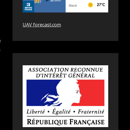
UAV forecast.com
e
3