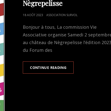
Nègrepelisse
POSTED
18 AOÛT 2023
ASSOCIATION SURVOL
ON
Bonjour à tous, La commission Vie
Associative organise Samedi 2 septembr
au château de Nègrepelisse l’édition 202
du Forum des
LE
CONTINUE READING
FORUM
DES
ASSOCIATIONS
DE
NÈGREPELISSE